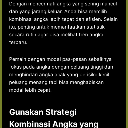
Dengan mencermati angka yang sering muncul
dan yang jarang keluar, Anda bisa memilih
kombinasi angka lebih tepat dan efisien. Selain
itu, penting untuk memanfaatkan statistik
secara rutin agar bisa melihat tren angka
terbaru.
Pemain dengan modal pas-pasan sebaiknya
fokus pada angka dengan peluang tinggi dan
menghindari angka acak yang berisiko kecil
peluang menang tapi bisa menghabiskan
modal lebih cepat.
Gunakan Strategi
Kombinasi Angka yang