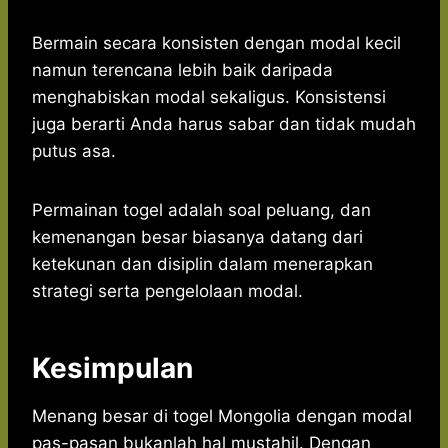
Bermain secara konsisten dengan modal kecil
namun terencana lebih baik daripada
menghabiskan modal sekaligus. Konsistensi
juga berarti Anda harus sabar dan tidak mudah
putus asa.
Permainan togel adalah soal peluang, dan
kemenangan besar biasanya datang dari
ketekunan dan disiplin dalam menerapkan
strategi serta pengelolaan modal.
Kesimpulan
Menang besar di togel Mongolia dengan modal
pas-pasan bukanlah hal mustahil. Dengan