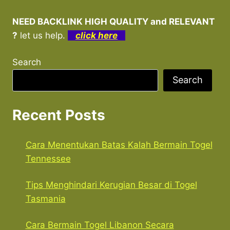
NEED BACKLINK HIGH QUALITY and RELEVANT
?
let us help.
click here
Search
Search
Recent Posts
Cara Menentukan Batas Kalah Bermain Togel
Tennessee
Tips Menghindari Kerugian Besar di Togel
Tasmania
Cara Bermain Togel Libanon Secara