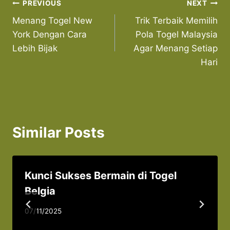
Post
PREVIOUS
NEXT
Menang Togel New
Trik Terbaik Memilih
navigation
York Dengan Cara
Pola Togel Malaysia
Lebih Bijak
Agar Menang Setiap
Hari
Similar Posts
Kunci Sukses Bermain di Togel
Belgia
07/11/2025