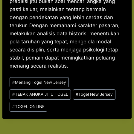
prediksi jitu bukan soal mencari angka yang
pasti keluar, melainkan tentang bermain
dengan pendekatan yang lebih cerdas dan
terukur. Dengan memahami karakter pasaran,
melakukan analisis data historis, menentukan
pola taruhan yang tepat, mengelola modal
secara disiplin, serta menjaga psikologi tetap
stabil, pemain dapat meningkatkan peluang
menang secara realistis.
Post
#
Menang Togel New Jersey
Tags:
#
TEBAK ANGKA JITU TOGEL
#
Togel New Jersey
#
TOGEL ONLINE