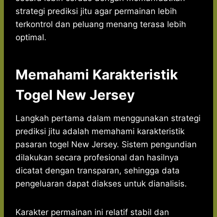
strategi prediksi jitu agar permainan lebih
terkontrol dan peluang menang terasa lebih
optimal.
Memahami Karakteristik
Togel New Jersey
Langkah pertama dalam menggunakan strategi
prediksi jitu adalah memahami karakteristik
pasaran togel New Jersey. Sistem pengundian
dilakukan secara profesional dan hasilnya
dicatat dengan transparan, sehingga data
pengeluaran dapat diakses untuk dianalisis.
Karakter permainan ini relatif stabil dan