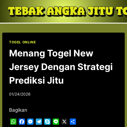
Skip
to
content
TOGEL ONLINE
Menang Togel New
Jersey Dengan Strategi
Prediksi Jitu
01/24/2026
Bagikan
W
F
M
T
S
L
X
S