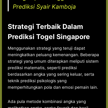
Prediksi Syair Kamboja
Strategi Terbaik Dalam
Prediksi Togel Singapore
Menggunakan strategi yang teruji dapat
meningkatkan peluang kemenangan. Beberapa
strategi yang umum diterapkan meliputi sistem
prediksi matematis, seperti prediksi
berdasarkan angka yang sering keluar, serta
teknik prediksi psikologis yang
memperhitungkan pola dan emosi pemain lain.
Ada pula metode kombinasi angka yang