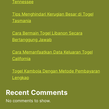
Tennessee
Tips Menghindari Kerugian Besar di Togel
Tasmania
Cara Bermain Togel Libanon Secara
Bertanggung Jawab
Cara Memanfaatkan Data Keluaran Togel
California
Togel Kamboja Dengan Metode Pembayaran
Lengkap
Recent Comments
No comments to show.