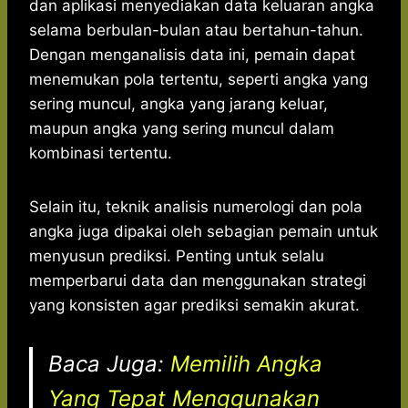
dan aplikasi menyediakan data keluaran angka
selama berbulan-bulan atau bertahun-tahun.
Dengan menganalisis data ini, pemain dapat
menemukan pola tertentu, seperti angka yang
sering muncul, angka yang jarang keluar,
maupun angka yang sering muncul dalam
kombinasi tertentu.
Selain itu, teknik analisis numerologi dan pola
angka juga dipakai oleh sebagian pemain untuk
menyusun prediksi. Penting untuk selalu
memperbarui data dan menggunakan strategi
yang konsisten agar prediksi semakin akurat.
Baca Juga:
Memilih Angka
Yang Tepat Menggunakan