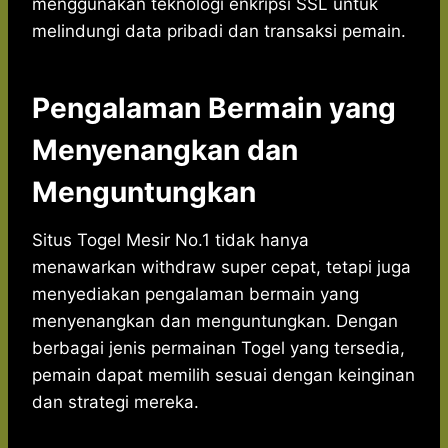
menggunakan teknologi enkripsi SSL untuk
melindungi data pribadi dan transaksi pemain.
Pengalaman Bermain yang
Menyenangkan dan
Menguntungkan
Situs Togel Mesir No.1 tidak hanya
menawarkan withdraw super cepat, tetapi juga
menyediakan pengalaman bermain yang
menyenangkan dan menguntungkan. Dengan
berbagai jenis permainan Togel yang tersedia,
pemain dapat memilih sesuai dengan keinginan
dan strategi mereka.