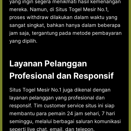
yang ingin segera menikmati hasil kemenangan
mereka. Namun, di Situs Togel Mesir No.1,
proses withdraw dilakukan dalam waktu yang
sangat singkat, bahkan hanya dalam beberapa
jam saja, tergantung pada metode pembayaran
yang dipilih.
Layanan Pelanggan
Profesional dan Responsif
Situs Togel Mesir No.1 juga dikenal dengan
layanan pelanggan yang profesional dan
responsif. Tim customer service situs ini siap
membantu para pemain 24 jam sehari, 7 hari
seminggu, melalui berbagai saluran komunikasi
seperti live chat, email, dan telepon.