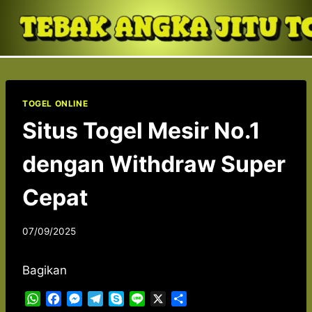
Skip
to
content
TOGEL ONLINE
Situs Togel Mesir No.1
dengan Withdraw Super
Cepat
07/09/2025
Bagikan
W
F
M
T
S
L
X
S