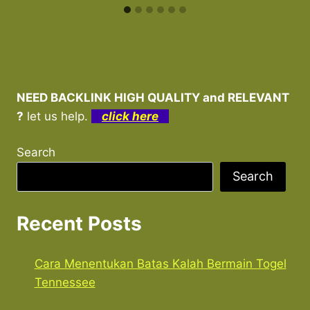
NEED BACKLINK HIGH QUALITY and RELEVANT
?
let us help.
click here
Search
Search
Recent Posts
Cara Menentukan Batas Kalah Bermain Togel
Tennessee