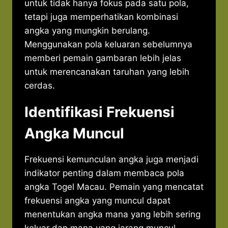
untuk tidak hanya fokus pada satu pola,
tetapi juga memperhatikan kombinasi
angka yang mungkin berulang.
Menggunakan pola keluaran sebelumnya
memberi pemain gambaran lebih jelas
untuk merencanakan taruhan yang lebih
cerdas.
Identifikasi Frekuensi
Angka Muncul
Frekuensi kemunculan angka juga menjadi
indikator penting dalam membaca pola
angka Togel Macau. Pemain yang mencatat
frekuensi angka yang muncul dapat
menentukan angka mana yang lebih sering