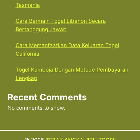
Tasmania
Cara Bermain Togel Libanon Secara
Bertanggung Jawab
Cara Memanfaatkan Data Keluaran Togel
California
Togel Kamboja Dengan Metode Pembayaran
Lengkap
Recent Comments
No comments to show.