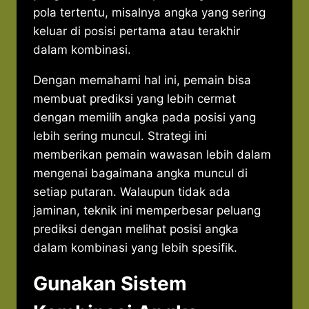
pola tertentu, misalnya angka yang sering
keluar di posisi pertama atau terakhir
dalam kombinasi.
Dengan memahami hal ini, pemain bisa
membuat prediksi yang lebih cermat
dengan memilih angka pada posisi yang
lebih sering muncul. Strategi ini
memberikan pemain wawasan lebih dalam
mengenai bagaimana angka muncul di
setiap putaran. Walaupun tidak ada
jaminan, teknik ini memperbesar peluang
prediksi dengan melihat posisi angka
dalam kombinasi yang lebih spesifik.
Gunakan Sistem