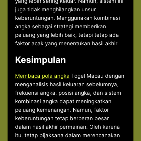
yang lebih sering keluar. Namun, sistem ini
juga tidak menghilangkan unsur
keberuntungan. Menggunakan kombinasi
angka sebagai strategi memberikan
peluang yang lebih baik, tetapi tetap ada
faktor acak yang menentukan hasil akhir.
Kesimpulan
Membaca pola angka
Togel Macau dengan
menganalisis hasil keluaran sebelumnya,
frekuensi angka, posisi angka, dan sistem
kombinasi angka dapat meningkatkan
peluang kemenangan. Namun, faktor
keberuntungan tetap berperan besar
dalam hasil akhir permainan. Oleh karena
itu, tetap bijaksana dalam merencanakan