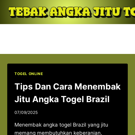
Skip
to
content
Cara Bermain Togel
Brazil
TOGEL ONLINE
Tips Dan Cara Menembak
Jitu Angka Togel Brazil
07/09/2025
Menembak angka togel Brazil yang jitu
memang membutuhkan keberanian,