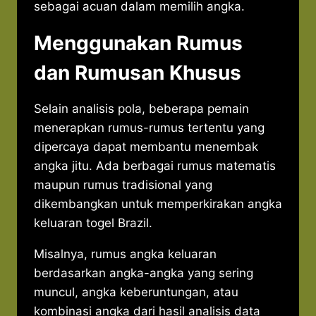
sebagai acuan dalam memilih angka.
Menggunakan Rumus
dan Rumusan Khusus
Selain analisis pola, beberapa pemain
menerapkan rumus-rumus tertentu yang
dipercaya dapat membantu menembak
angka jitu. Ada berbagai rumus matematis
maupun rumus tradisional yang
dikembangkan untuk memperkirakan angka
keluaran togel Brazil.
Misalnya, rumus angka keluaran
berdasarkan angka-angka yang sering
muncul, angka keberuntungan, atau
kombinasi angka dari hasil analisis data