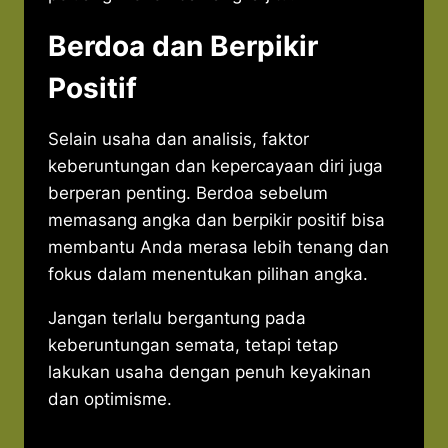
Berdoa dan Berpikir
Positif
Selain usaha dan analisis, faktor
keberuntungan dan kepercayaan diri juga
berperan penting. Berdoa sebelum
memasang angka dan berpikir positif bisa
membantu Anda merasa lebih tenang dan
fokus dalam menentukan pilihan angka.
Jangan terlalu bergantung pada
keberuntungan semata, tetapi tetap
lakukan usaha dengan penuh keyakinan
dan optimisme.