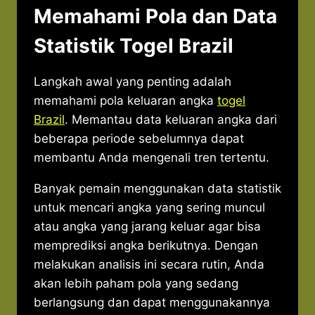
Memahami Pola dan Data
Statistik Togel Brazil
Langkah awal yang penting adalah
memahami pola keluaran angka
togel
Brazil
. Memantau data keluaran angka dari
beberapa periode sebelumnya dapat
membantu Anda mengenali tren tertentu.
Banyak pemain menggunakan data statistik
untuk mencari angka yang sering muncul
atau angka yang jarang keluar agar bisa
memprediksi angka berikutnya. Dengan
melakukan analisis ini secara rutin, Anda
akan lebih paham pola yang sedang
berlangsung dan dapat menggunakannya