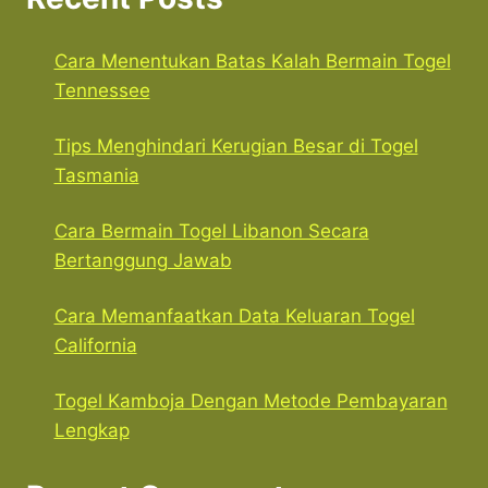
Cara Menentukan Batas Kalah Bermain Togel
Tennessee
Tips Menghindari Kerugian Besar di Togel
Tasmania
Cara Bermain Togel Libanon Secara
Bertanggung Jawab
Cara Memanfaatkan Data Keluaran Togel
California
Togel Kamboja Dengan Metode Pembayaran
Lengkap