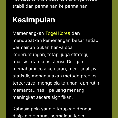
stabil dari permainan ke permainan.
Kesimpulan
Memenangkan
Togel Korea
dan
mendapatkan kemenangan besar setiap
permainan bukan hanya soal
keberuntungan, tetapi juga strategi,
analisis, dan konsistensi. Dengan
memahami pola keluaran, menganalisis
statistik, menggunakan metode prediksi
terpercaya, mengelola taruhan, dan rutin
memantau hasil, peluang menang
meningkat secara signifikan.
Rahasia pola yang diterapkan dengan
disiplin membuat permainan lebih