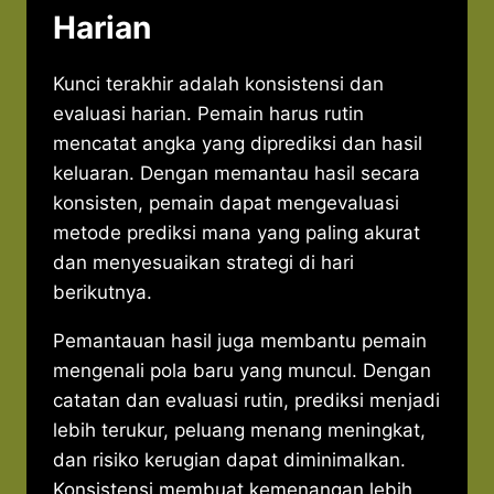
Harian
Kunci terakhir adalah konsistensi dan
evaluasi harian. Pemain harus rutin
mencatat angka yang diprediksi dan hasil
keluaran. Dengan memantau hasil secara
konsisten, pemain dapat mengevaluasi
metode prediksi mana yang paling akurat
dan menyesuaikan strategi di hari
berikutnya.
Pemantauan hasil juga membantu pemain
mengenali pola baru yang muncul. Dengan
catatan dan evaluasi rutin, prediksi menjadi
lebih terukur, peluang menang meningkat,
dan risiko kerugian dapat diminimalkan.
Konsistensi membuat kemenangan lebih