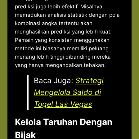
prediksi juga lebih efektif. Misalnya,
memadukan analisis statistik dengan pola
kombinasi angka tertentu akan
menghasilkan prediksi yang lebih kuat.
Pemain yang konsisten menggunakan
metode ini biasanya memiliki peluang
menang lebih tinggi dibanding mereka
yang hanya mengandalkan tebakan.
Baca Juga:
Strategi
Mengelola Saldo di
Togel Las Vegas
Kelola Taruhan Dengan
Bijak