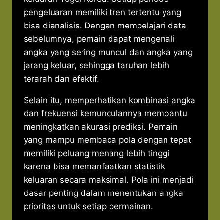
pengeluaran memiliki tren tertentu yang
bisa dianalisis. Dengan mempelajari data
sebelumnya, pemain dapat mengenali
angka yang sering muncul dan angka yang
jarang keluar, sehingga taruhan lebih
terarah dan efektif.
Selain itu, memperhatikan kombinasi angka
dan frekuensi kemunculannya membantu
meningkatkan akurasi prediksi. Pemain
yang mampu membaca pola dengan tepat
memiliki peluang menang lebih tinggi
karena bisa memanfaatkan statistik
keluaran secara maksimal. Pola ini menjadi
dasar penting dalam menentukan angka
prioritas untuk setiap permainan.