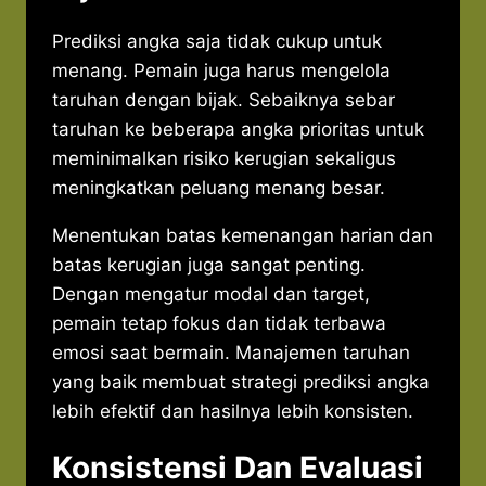
Prediksi angka saja tidak cukup untuk
menang. Pemain juga harus mengelola
taruhan dengan bijak. Sebaiknya sebar
taruhan ke beberapa angka prioritas untuk
meminimalkan risiko kerugian sekaligus
meningkatkan peluang menang besar.
Menentukan batas kemenangan harian dan
batas kerugian juga sangat penting.
Dengan mengatur modal dan target,
pemain tetap fokus dan tidak terbawa
emosi saat bermain. Manajemen taruhan
yang baik membuat strategi prediksi angka
lebih efektif dan hasilnya lebih konsisten.
Konsistensi Dan Evaluasi