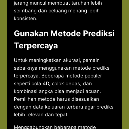
jarang muncul membuat taruhan lebih
seimbang dan peluang menang lebih
konsisten.
Gunakan Metode Prediksi
Terpercaya
Untuk meningkatkan akurasi, pemain
sebaiknya menggunakan metode prediksi
terpercaya. Beberapa metode populer
seperti pola 4D, colok bebas, dan
kombinasi angka bisa menjadi acuan.
Pemilihan metode harus disesuaikan
dengan data keluaran terbaru agar prediksi
lebih relevan dan tepat.
Menggabungkan beberapa metode