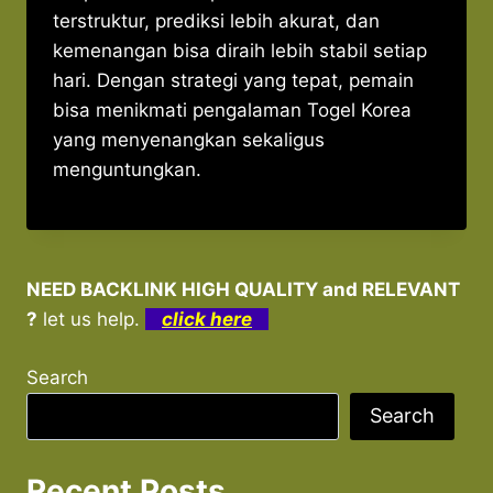
terstruktur, prediksi lebih akurat, dan
kemenangan bisa diraih lebih stabil setiap
hari. Dengan strategi yang tepat, pemain
bisa menikmati pengalaman Togel Korea
yang menyenangkan sekaligus
menguntungkan.
NEED BACKLINK HIGH QUALITY and RELEVANT
?
let us help.
click here
Search
Search
Recent Posts