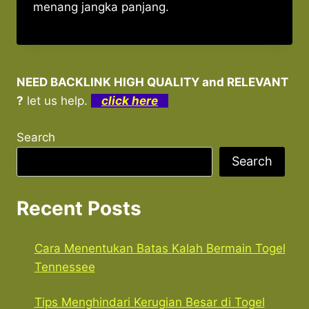
menang jangka panjang.
NEED BACKLINK HIGH QUALITY and RELEVANT
?
let us help.
click here
Search
Search
Recent Posts
Cara Menentukan Batas Kalah Bermain Togel
Tennessee
Tips Menghindari Kerugian Besar di Togel