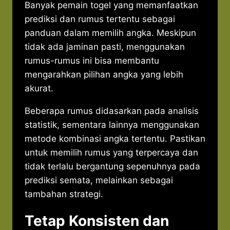
Banyak pemain togel yang memanfaatkan
prediksi dan rumus tertentu sebagai
panduan dalam memilih angka. Meskipun
tidak ada jaminan pasti, menggunakan
rumus-rumus ini bisa membantu
mengarahkan pilihan angka yang lebih
akurat.
Beberapa rumus didasarkan pada analisis
statistik, sementara lainnya menggunakan
metode kombinasi angka tertentu. Pastikan
untuk memilih rumus yang terpercaya dan
tidak terlalu bergantung sepenuhnya pada
prediksi semata, melainkan sebagai
tambahan strategi.
Tetap Konsisten dan