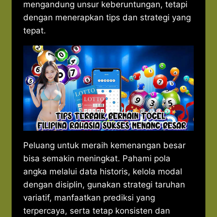
mengandung unsur keberuntungan, tetapi
dengan menerapkan tips dan strategi yang
tepat.
Peluang untuk meraih kemenangan besar
bisa semakin meningkat. Pahami pola
angka melalui data historis, kelola modal
dengan disiplin, gunakan strategi taruhan
variatif, manfaatkan prediksi yang
terpercaya, serta tetap konsisten dan