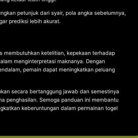
gkan petunjuk dari syair, pola angka sebelumnya,
ar prediksi lebih akurat.
s membutuhkan ketelitian, kepekaan terhadap
dalam menginterpretasi maknanya. Dengan
endalam, pemain dapat meningkatkan peluang
akukan secara bertanggung jawab dan semestinya
ama penghasilan. Semoga panduan ini membantu
atkan keberuntungan dalam permainan togel