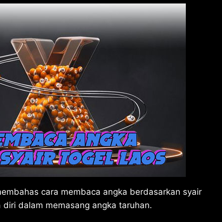
embahas cara membaca angka berdasarkan syair
ya diri dalam memasang angka taruhan.