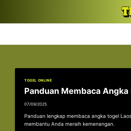
Skip
to
content
TOGEL ONLINE
Panduan Membaca Angka B
07/09/2025
Panduan lengkap membaca angka togel Laos 
membantu Anda meraih kemenangan.