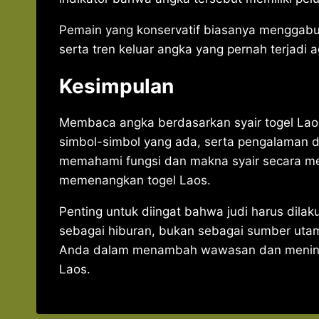
Pemain yang konservatif biasanya menggabun
serta tren keluar angka yang pernah terjadi ag
Kesimpulan
Membaca angka berdasarkan syair togel Lao
simbol-simbol yang ada, serta pengalaman 
memahami fungsi dan makna syair secara m
memenangkan togel Laos.
Penting untuk diingat bahwa judi harus dil
sebagai hiburan, bukan sebagai sumber ut
Anda dalam menambah wawasan dan meningk
Laos.