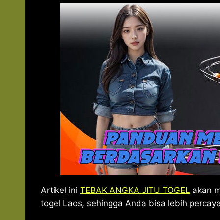
Artikel ini
TEBAK ANGKA JITU TOGEL
akan m
togel Laos, sehingga Anda bisa lebih perca