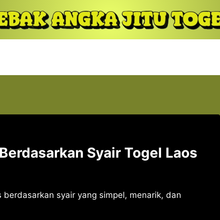
Prediksi Togel Laos
erdasarkan Syair Togel Laos
berdasarkan syair yang simpel, menarik, dan