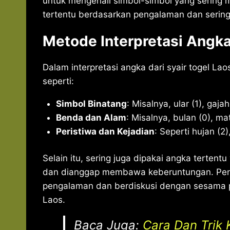
untuk mengenali simbol-simbol yang sering
tertentu berdasarkan pengalaman dan sering
Metode Interpretasi Angka
Dalam interpretasi angka dari syair togel L
seperti:
Simbol Binatang
: Misalnya, ular (1), gaja
Benda dan Alam
: Misalnya, bulan (0), mat
Peristiwa dan Kejadian
: Seperti hujan (2),
Selain itu, sering juga dipakai angka tertentu
dan dianggap membawa keberuntungan. Penge
pengalaman dan berdiskusi dengan sesama pe
Laos.
Baca Juga:
Cara Dan Trik