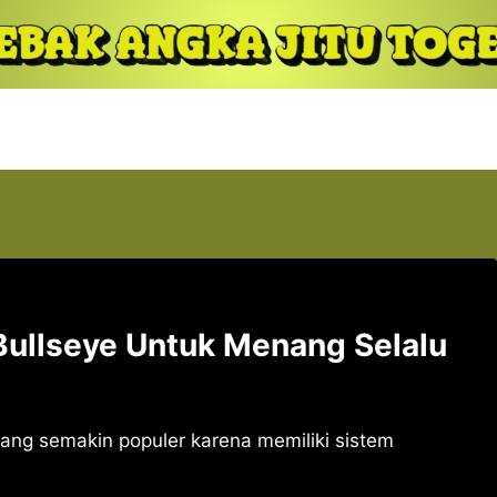
Togel Bullseye
Bullseye Untuk Menang Selalu
 yang semakin populer karena memiliki sistem