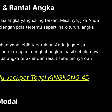
 & Rantai Angka
i angka yang saling terkait. Misalnya, jika Anda
engan pola tertentu seperti naik-turun, angka
han yang lebih terstruktur. Anda juga bisa
umbers) dengan menghubungkan hasil sebelumnya
dua angka terakhir dari result sebelumnya dan
ju Jackpot Togel KINGKONG 4D
Modal