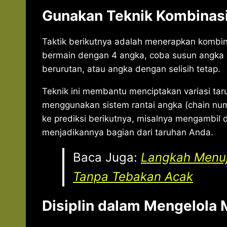
Gunakan Teknik Kombinasi
Taktik berikutnya adalah menerapkan kombinas
bermain dengan 4 angka, coba susun angka d
berurutan, atau angka dengan selisih tetap.
Teknik ini membantu menciptakan variasi taru
menggunakan sistem rantai angka (chain n
ke prediksi berikutnya, misalnya mengambil 
menjadikannya bagian dari taruhan Anda.
Baca Juga:
Langkah Menu
Tanpa Tebakan Acak
Disiplin dalam Mengelola 