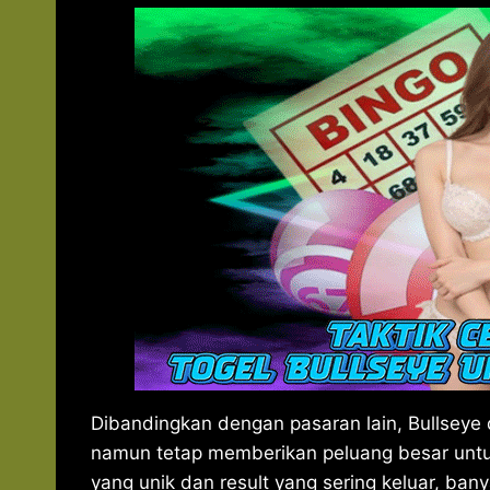
Dibandingkan dengan pasaran lain, Bullseye 
namun tetap memberikan peluang besar unt
yang unik dan result yang sering keluar, ba