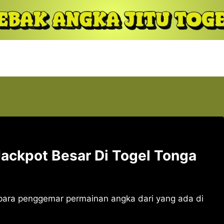
Togel Online Tonga
Jackpot Besar Di Togel Tonga
h para penggemar permainan angka dari yang ada di