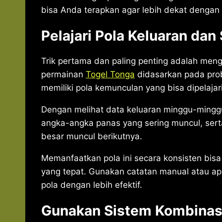
bisa Anda terapkan agar lebih dekat dengan 
Pelajari Pola Keluaran dan
Trik pertama dan paling penting adalah men
permainan
Togel Tonga
didasarkan pada prob
memiliki pola kemunculan yang bisa dipelajari
Dengan melihat data keluaran minggu-minggu 
angka-angka panas yang sering muncul, serta
besar muncul berikutnya.
Memanfaatkan pola ini secara konsisten bi
yang tepat. Gunakan catatan manual atau ap
pola dengan lebih efektif.
Gunakan Sistem Kombinas