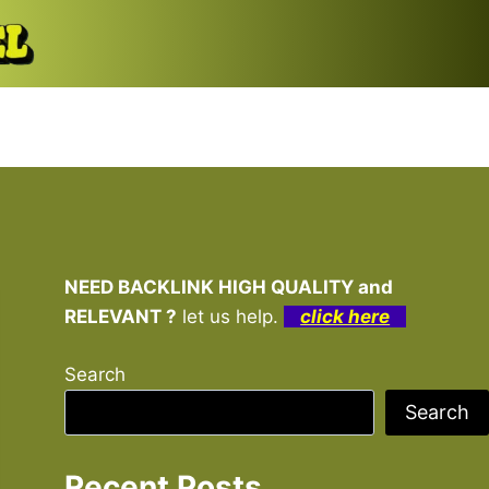
NEED BACKLINK HIGH QUALITY and
RELEVANT ?
let us help.
click here
Search
Search
Recent Posts