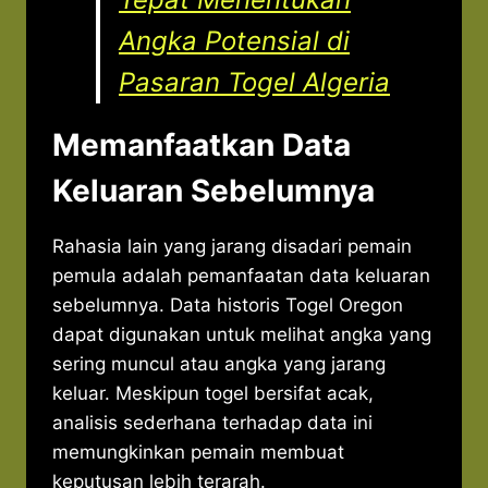
Angka Potensial di
Pasaran Togel Algeria
Memanfaatkan Data
Keluaran Sebelumnya
Rahasia lain yang jarang disadari pemain
pemula adalah pemanfaatan data keluaran
sebelumnya. Data historis Togel Oregon
dapat digunakan untuk melihat angka yang
sering muncul atau angka yang jarang
keluar. Meskipun togel bersifat acak,
analisis sederhana terhadap data ini
memungkinkan pemain membuat
keputusan lebih terarah.