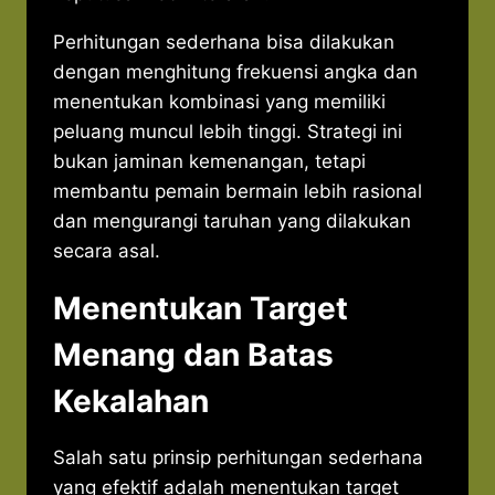
Perhitungan sederhana bisa dilakukan
dengan menghitung frekuensi angka dan
menentukan kombinasi yang memiliki
peluang muncul lebih tinggi. Strategi ini
bukan jaminan kemenangan, tetapi
membantu pemain bermain lebih rasional
dan mengurangi taruhan yang dilakukan
secara asal.
Menentukan Target
Menang dan Batas
Kekalahan
Salah satu prinsip perhitungan sederhana
yang efektif adalah menentukan target