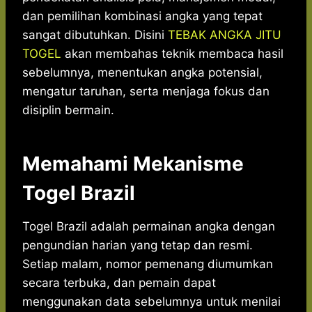
dan pemilihan kombinasi angka yang tepat
sangat dibutuhkan. Disini
TEBAK ANGKA JITU
TOGEL
akan membahas teknik membaca hasil
sebelumnya, menentukan angka potensial,
mengatur taruhan, serta menjaga fokus dan
disiplin bermain.
Memahami Mekanisme
Togel Brazil
Togel Brazil adalah permainan angka dengan
pengundian harian yang tetap dan resmi.
Setiap malam, nomor pemenang diumumkan
secara terbuka, dan pemain dapat
menggunakan data sebelumnya untuk menilai