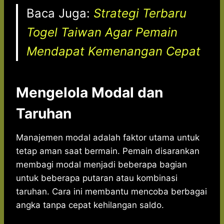
Baca Juga:
Strategi Terbaru
Togel Taiwan Agar Pemain
Mendapat Kemenangan Cepat
Mengelola Modal dan
Taruhan
Manajemen modal adalah faktor utama untuk
tetap aman saat bermain. Pemain disarankan
membagi modal menjadi beberapa bagian
untuk beberapa putaran atau kombinasi
taruhan. Cara ini membantu mencoba berbagai
angka tanpa cepat kehilangan saldo.