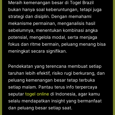
Meraih kemenangan besar di Togel Brazil
bukan hanya soal keberuntungan, tetapi juga
strategi dan disiplin. Dengan memahami
mekanisme permainan, menganalisis hasil
sebelumnya, menentukan kombinasi angka
potensial, mengelola modal, serta menjaga
fokus dan ritme bermain, peluang menang bisa
meningkat secara signifikan.
Pendekatan yang terencana membuat setiap
taruhan lebih efektif, risiko rugi berkurang, dan
peluang kemenangan besar tetap terbuka
setiap malam. Pantau terus info terpercaya
seputar
togel online
di Indonesia, agar kamu
selalu mendapatkan insight yang bermanfaat
dan peluang besar setiap saat.