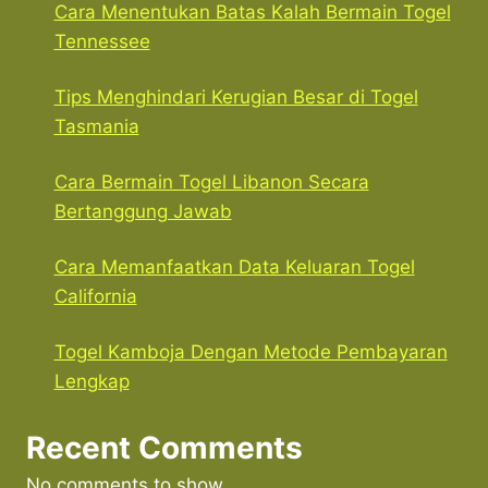
Cara Menentukan Batas Kalah Bermain Togel
Tennessee
Tips Menghindari Kerugian Besar di Togel
Tasmania
Cara Bermain Togel Libanon Secara
Bertanggung Jawab
Cara Memanfaatkan Data Keluaran Togel
California
Togel Kamboja Dengan Metode Pembayaran
Lengkap
Recent Comments
No comments to show.