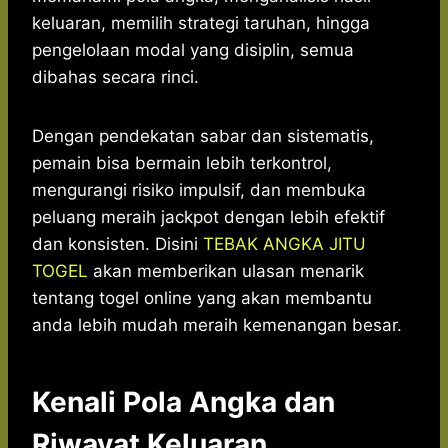
keluaran, memilih strategi taruhan, hingga
pengelolaan modal yang disiplin, semua
dibahas secara rinci.
Dengan pendekatan sabar dan sistematis,
pemain bisa bermain lebih terkontrol,
mengurangi risiko impulsif, dan membuka
peluang meraih jackpot dengan lebih efektif
dan konsisten. Disini
TEBAK ANGKA JITU
TOGEL
akan memberikan ulasan menarik
tentang togel online yang akan membantu
anda lebih mudah meraih kemenangan besar.
Kenali Pola Angka dan
Riwayat Keluaran