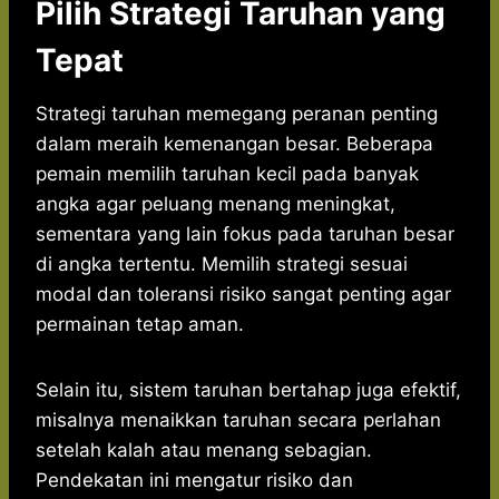
Pilih Strategi Taruhan yang
Tepat
Strategi taruhan memegang peranan penting
dalam meraih kemenangan besar. Beberapa
pemain memilih taruhan kecil pada banyak
angka agar peluang menang meningkat,
sementara yang lain fokus pada taruhan besar
di angka tertentu. Memilih strategi sesuai
modal dan toleransi risiko sangat penting agar
permainan tetap aman.
Selain itu, sistem taruhan bertahap juga efektif,
misalnya menaikkan taruhan secara perlahan
setelah kalah atau menang sebagian.
Pendekatan ini mengatur risiko dan