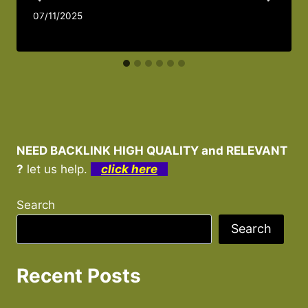
07/11/2025
NEED BACKLINK HIGH QUALITY and RELEVANT
?
let us help.
click here
Search
Search
Recent Posts