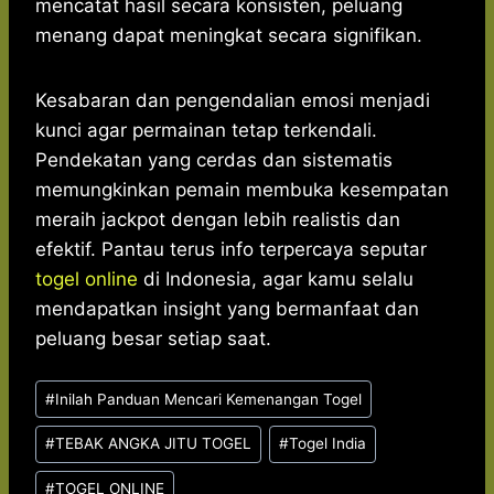
mencatat hasil secara konsisten, peluang
menang dapat meningkat secara signifikan.
Kesabaran dan pengendalian emosi menjadi
kunci agar permainan tetap terkendali.
Pendekatan yang cerdas dan sistematis
memungkinkan pemain membuka kesempatan
meraih jackpot dengan lebih realistis dan
efektif. Pantau terus info terpercaya seputar
togel online
di Indonesia, agar kamu selalu
mendapatkan insight yang bermanfaat dan
peluang besar setiap saat.
Post
#
Inilah Panduan Mencari Kemenangan Togel
Tags:
#
TEBAK ANGKA JITU TOGEL
#
Togel India
#
TOGEL ONLINE