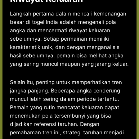
Langkah pertama dalam mencari kemenangan
besar di togel India adalah mengenali pola
angka dan mencermati riwayat keluaran
sebelumnya. Setiap permainan memiliki
karakteristik unik, dan dengan menganalisis
hasil sebelumnya, pemain bisa melihat angka
yang sering muncul maupun yang jarang keluar.
Selain itu, penting untuk memperhatikan tren
jangka panjang. Beberapa angka cenderung
muncul lebih sering dalam periode tertentu.
Pemain yang rutin mencatat keluaran dapat
menemukan pola tersembunyi yang bisa
dijadikan referensi taruhan. Dengan
pemahaman tren ini, strategi taruhan menjadi