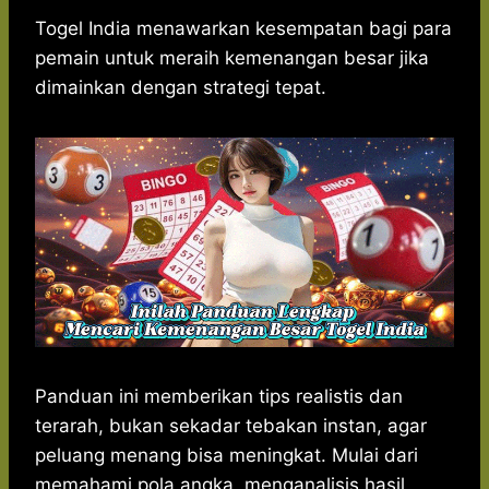
h
a
e
e
k
i
h
a
c
s
l
y
n
a
Togel India menawarkan kesempatan bagi para
t
e
s
e
p
e
r
pemain untuk meraih kemenangan besar jika
s
b
e
g
e
e
dimainkan dengan strategi tepat.
A
o
n
r
p
o
g
a
p
k
e
m
r
Panduan ini memberikan tips realistis dan
terarah, bukan sekadar tebakan instan, agar
peluang menang bisa meningkat. Mulai dari
memahami pola angka, menganalisis hasil